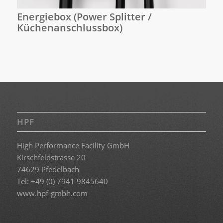
Energiebox (Power Splitter /
Küchenanschlussbox)
HPF
High Performance Facility GmbH
Kirschfeldstrasse 20
74629 Pfedelbach
Tel: +49 (0) 7941 9845640
www.hpf-gmbh.com