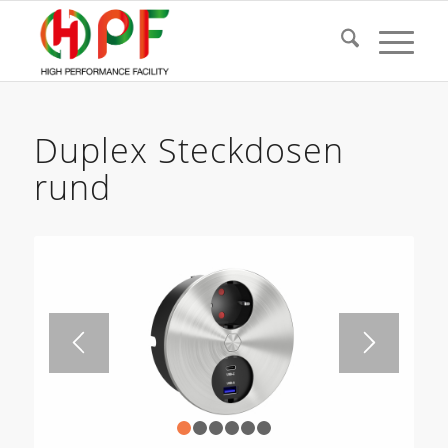
Duplex Steckdosen
rund
1
2
3
4
5
6